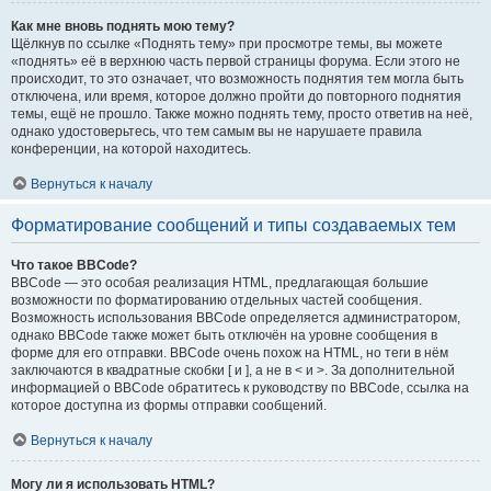
Как мне вновь поднять мою тему?
Щёлкнув по ссылке «Поднять тему» при просмотре темы, вы можете
«поднять» её в верхнюю часть первой страницы форума. Если этого не
происходит, то это означает, что возможность поднятия тем могла быть
отключена, или время, которое должно пройти до повторного поднятия
темы, ещё не прошло. Также можно поднять тему, просто ответив на неё,
однако удостоверьтесь, что тем самым вы не нарушаете правила
конференции, на которой находитесь.
Вернуться к началу
Форматирование сообщений и типы создаваемых тем
Что такое BBCode?
BBCode — это особая реализация HTML, предлагающая большие
возможности по форматированию отдельных частей сообщения.
Возможность использования BBCode определяется администратором,
однако BBCode также может быть отключён на уровне сообщения в
форме для его отправки. BBCode очень похож на HTML, но теги в нём
заключаются в квадратные скобки [ и ], а не в < и >. За дополнительной
информацией о BBCode обратитесь к руководству по BBCode, ссылка на
которое доступна из формы отправки сообщений.
Вернуться к началу
Могу ли я использовать HTML?