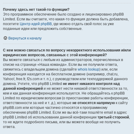
Почему здесь нет такой-то функции?
Это программное обеспечение было создано и лицензировано phpBB
Limited. Если вы считаете, что какая-то функция должна быть добавлена,
посетите
Центр идей phpBB
, где можно отдать свой голос за уже
поданные идеи или предложить собственные.
Вернуться к началу
С кем можно связаться по вопросу некорректного использования и/или
юридических вопросов, связанных с этой конференцией?
Вы можете связаться с любым из администраторов, перечисленных в
списке на странице «Наша команда». Если вы не получили ответа,
свяжитесь с владельцем домена (сделайте
whois lookup
) или, если
конференция находится на бесплатном домене (например, chat.ru,
Yahoo!, free.fr, f2s.com и т. п.), с руководством или техподдержкой данного
домена. Учтите, что phpBB Limited
не имеет никакого контроля над
данной конференцией
и не может нести никакой ответственности за то,
кем и как данная конференция используется. Не обращайтесь к phpBB
Limited по юридическим вопросам (о приостановке работы конференции,
ответственности за неё и т. д.), которые
не относятся напрямую
к сайту
phpBB.com или которые частично относятся к программному
обеспечению phpBB Limited. Если же вы всё-таки пошлёте email в адрес
phpBB Limited об использовании данной конференции
третьей стороной
,
то не ждите подробного письма, или вы можете вообще не получить
ответа.