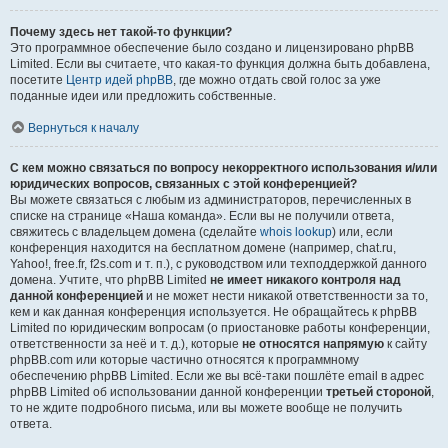
Почему здесь нет такой-то функции?
Это программное обеспечение было создано и лицензировано phpBB
Limited. Если вы считаете, что какая-то функция должна быть добавлена,
посетите
Центр идей phpBB
, где можно отдать свой голос за уже
поданные идеи или предложить собственные.
Вернуться к началу
С кем можно связаться по вопросу некорректного использования и/или
юридических вопросов, связанных с этой конференцией?
Вы можете связаться с любым из администраторов, перечисленных в
списке на странице «Наша команда». Если вы не получили ответа,
свяжитесь с владельцем домена (сделайте
whois lookup
) или, если
конференция находится на бесплатном домене (например, chat.ru,
Yahoo!, free.fr, f2s.com и т. п.), с руководством или техподдержкой данного
домена. Учтите, что phpBB Limited
не имеет никакого контроля над
данной конференцией
и не может нести никакой ответственности за то,
кем и как данная конференция используется. Не обращайтесь к phpBB
Limited по юридическим вопросам (о приостановке работы конференции,
ответственности за неё и т. д.), которые
не относятся напрямую
к сайту
phpBB.com или которые частично относятся к программному
обеспечению phpBB Limited. Если же вы всё-таки пошлёте email в адрес
phpBB Limited об использовании данной конференции
третьей стороной
,
то не ждите подробного письма, или вы можете вообще не получить
ответа.