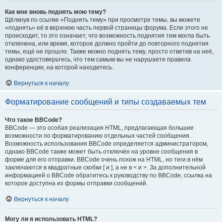
Как мне вновь поднять мою тему?
Щёлкнув по ссылке «Поднять тему» при просмотре темы, вы можете
«поднять» её в верхнюю часть первой страницы форума. Если этого не
происходит, то это означает, что возможность поднятия тем могла быть
отключена, или время, которое должно пройти до повторного поднятия
темы, ещё не прошло. Также можно поднять тему, просто ответив на неё,
однако удостоверьтесь, что тем самым вы не нарушаете правила
конференции, на которой находитесь.
Вернуться к началу
Форматирование сообщений и типы создаваемых тем
Что такое BBCode?
BBCode — это особая реализация HTML, предлагающая большие
возможности по форматированию отдельных частей сообщения.
Возможность использования BBCode определяется администратором,
однако BBCode также может быть отключён на уровне сообщения в
форме для его отправки. BBCode очень похож на HTML, но теги в нём
заключаются в квадратные скобки [ и ], а не в < и >. За дополнительной
информацией о BBCode обратитесь к руководству по BBCode, ссылка на
которое доступна из формы отправки сообщений.
Вернуться к началу
Могу ли я использовать HTML?