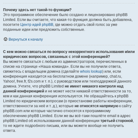
Почему здесь нет такой-то функции?
Это программное обеспечение было создано и лицензировано phpBB
Limited. Если вы считаете, что какая-то функция должна быть добавлена,
посетите
Центр идей phpBB
, где можно отдать свой голос за уже
поданные идеи или предложить собственные.
Вернуться к началу
С кем можно связаться по вопросу некорректного использования и/или
юридических вопросов, связанных с этой конференцией?
Вы можете связаться с любым из администраторов, перечисленных в
списке на странице «Наша команда». Если вы не получили ответа,
свяжитесь с владельцем домена (сделайте
whois lookup
) или, если
конференция находится на бесплатном домене (например, chat.ru,
Yahoo!, free.fr, f2s.com и т. п.), с руководством или техподдержкой данного
домена. Учтите, что phpBB Limited
не имеет никакого контроля над
данной конференцией
и не может нести никакой ответственности за то,
кем и как данная конференция используется. Не обращайтесь к phpBB
Limited по юридическим вопросам (о приостановке работы конференции,
ответственности за неё и т. д.), которые
не относятся напрямую
к сайту
phpBB.com или которые частично относятся к программному
обеспечению phpBB Limited. Если же вы всё-таки пошлёте email в адрес
phpBB Limited об использовании данной конференции
третьей стороной
,
то не ждите подробного письма, или вы можете вообще не получить
ответа.