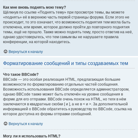
Как мне вновь поднять мою тему?
Щёлкнув по ссылке «Поднять тему» при просмотре темы, вы можете
«поднять» её в верхнюю часть первой страницы форума. Если этого не
происходит, то это означает, что возможность поднятия тем могла быть
отключена, или время, которое должно пройти до повторного поднятия
темы, ещё не прошло. Также можно поднять тему, просто ответив на неё,
однако удостоверьтесь, что тем самым вы не нарушаете правила
конференции, на которой находитесь.
Вернуться к началу
Форматирование сообщений и типы создаваемых тем
Что такое BBCode?
BBCode — это особая реализация HTML, предлагающая большие
возможности по форматированию отдельных частей сообщения.
Возможность использования BBCode определяется администратором,
однако BBCode также может быть отключён на уровне сообщения в
форме для его отправки. BBCode очень похож на HTML, но теги в нём
заключаются в квадратные скобки [ и ], а не в < и >. За дополнительной
информацией о BBCode обратитесь к руководству по BBCode, ссылка на
которое доступна из формы отправки сообщений.
Вернуться к началу
Могу ли я использовать HTML?