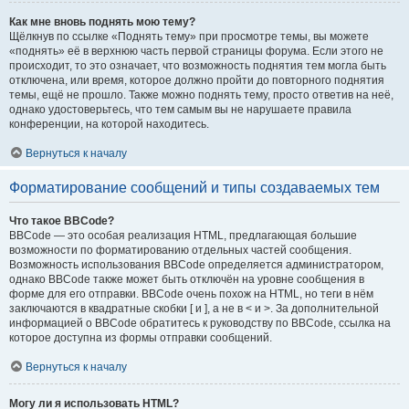
Как мне вновь поднять мою тему?
Щёлкнув по ссылке «Поднять тему» при просмотре темы, вы можете
«поднять» её в верхнюю часть первой страницы форума. Если этого не
происходит, то это означает, что возможность поднятия тем могла быть
отключена, или время, которое должно пройти до повторного поднятия
темы, ещё не прошло. Также можно поднять тему, просто ответив на неё,
однако удостоверьтесь, что тем самым вы не нарушаете правила
конференции, на которой находитесь.
Вернуться к началу
Форматирование сообщений и типы создаваемых тем
Что такое BBCode?
BBCode — это особая реализация HTML, предлагающая большие
возможности по форматированию отдельных частей сообщения.
Возможность использования BBCode определяется администратором,
однако BBCode также может быть отключён на уровне сообщения в
форме для его отправки. BBCode очень похож на HTML, но теги в нём
заключаются в квадратные скобки [ и ], а не в < и >. За дополнительной
информацией о BBCode обратитесь к руководству по BBCode, ссылка на
которое доступна из формы отправки сообщений.
Вернуться к началу
Могу ли я использовать HTML?