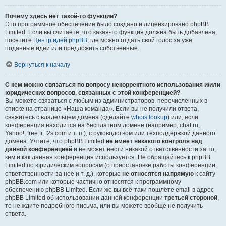
Почему здесь нет такой-то функции?
Это программное обеспечение было создано и лицензировано phpBB
Limited. Если вы считаете, что какая-то функция должна быть добавлена,
посетите
Центр идей phpBB
, где можно отдать свой голос за уже
поданные идеи или предложить собственные.
Вернуться к началу
С кем можно связаться по вопросу некорректного использования и/или
юридических вопросов, связанных с этой конференцией?
Вы можете связаться с любым из администраторов, перечисленных в
списке на странице «Наша команда». Если вы не получили ответа,
свяжитесь с владельцем домена (сделайте
whois lookup
) или, если
конференция находится на бесплатном домене (например, chat.ru,
Yahoo!, free.fr, f2s.com и т. п.), с руководством или техподдержкой данного
домена. Учтите, что phpBB Limited
не имеет никакого контроля над
данной конференцией
и не может нести никакой ответственности за то,
кем и как данная конференция используется. Не обращайтесь к phpBB
Limited по юридическим вопросам (о приостановке работы конференции,
ответственности за неё и т. д.), которые
не относятся напрямую
к сайту
phpBB.com или которые частично относятся к программному
обеспечению phpBB Limited. Если же вы всё-таки пошлёте email в адрес
phpBB Limited об использовании данной конференции
третьей стороной
,
то не ждите подробного письма, или вы можете вообще не получить
ответа.