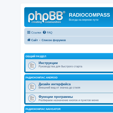
RADIOCOMPASS
Всегда на верном пути
Ссылки
FAQ
Сайт
Список форумов
ОБЩИЙ РАЗДЕЛ
Инструкции
Руководства для быстрого старта
РАДИОКОМПАС.ANDROID
Дизайн интерфейса
Внешний вид от значка до стиля
Функции программы
Разбираем назначение кнопок и пунктов меню
РАДИОКОМПАС.NAVIGATOR