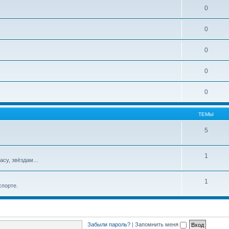
0
0
0
0
0
ТЕМЫ
5
1
су, звёздам...
1
спорте.
Забыли пароль?
|
Запомнить меня