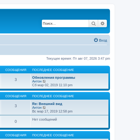
Поиск
Расширенный по
Вход
Текущее время: Пт авг 07, 2026 3:47 pm
СООБЩЕНИЯ
ПОСЛЕДНЕЕ СООБЩЕНИЕ
Обновления программы
3
П
Антон
е
Сб мар 02, 2019 11:10 pm
р
е
й
СООБЩЕНИЯ
ПОСЛЕДНЕЕ СООБЩЕНИЕ
т
и
Re: Внешний вид
3
к
П
Антон
п
е
Вс мар 17, 2019 12:58 pm
о
р
с
е
Нет сообщений
0
л
й
е
т
д
и
н
к
СООБЩЕНИЯ
ПОСЛЕДНЕЕ СООБЩЕНИЕ
е
п