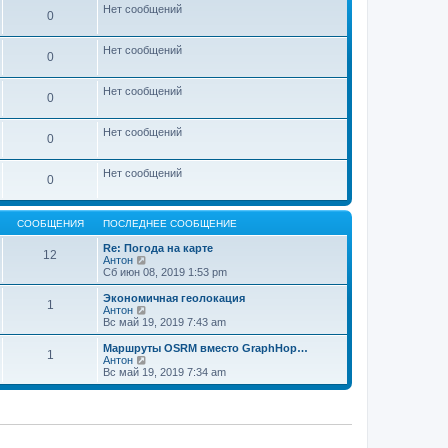
м
о
Нет сообщений
0
у
с
с
л
о
е
Нет сообщений
о
д
0
б
н
щ
е
е
м
Нет сообщений
0
н
у
и
с
ю
о
Нет сообщений
о
0
б
щ
е
Нет сообщений
0
н
и
ю
СООБЩЕНИЯ
ПОСЛЕДНЕЕ СООБЩЕНИЕ
Re: Погода на карте
12
П
Антон
е
Сб июн 08, 2019 1:53 pm
р
е
Экономичная геолокация
1
й
П
Антон
т
е
Вс май 19, 2019 7:43 am
и
р
к
е
Маршруты OSRM вместо GraphHop…
1
п
й
П
Антон
о
т
е
Вс май 19, 2019 7:34 am
с
и
р
л
к
е
е
п
й
д
о
т
н
с
и
е
л
к