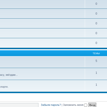
0
0
0
0
0
ТЕМЫ
5
1
су, звёздам...
1
спорте.
Забыли пароль?
|
Запомнить меня