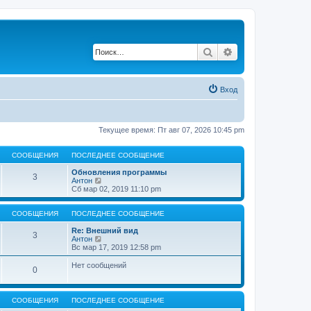
Поиск
Расширенный по
Вход
Текущее время: Пт авг 07, 2026 10:45 pm
СООБЩЕНИЯ
ПОСЛЕДНЕЕ СООБЩЕНИЕ
Обновления программы
3
П
Антон
е
Сб мар 02, 2019 11:10 pm
р
е
й
СООБЩЕНИЯ
ПОСЛЕДНЕЕ СООБЩЕНИЕ
т
и
Re: Внешний вид
3
к
П
Антон
п
е
Вс мар 17, 2019 12:58 pm
о
р
с
е
Нет сообщений
0
л
й
е
т
д
и
н
к
СООБЩЕНИЯ
ПОСЛЕДНЕЕ СООБЩЕНИЕ
е
п