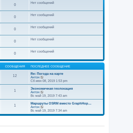
м
о
Нет сообщений
0
у
с
с
л
о
е
Нет сообщений
о
д
0
б
н
щ
е
е
м
Нет сообщений
0
н
у
и
с
ю
о
Нет сообщений
о
0
б
щ
е
Нет сообщений
0
н
и
ю
СООБЩЕНИЯ
ПОСЛЕДНЕЕ СООБЩЕНИЕ
Re: Погода на карте
12
П
Антон
е
Сб июн 08, 2019 1:53 pm
р
е
Экономичная геолокация
1
й
П
Антон
т
е
Вс май 19, 2019 7:43 am
и
р
к
е
Маршруты OSRM вместо GraphHop…
1
п
й
П
Антон
о
т
е
Вс май 19, 2019 7:34 am
с
и
р
л
к
е
е
п
й
д
о
т
н
с
и
е
л
к