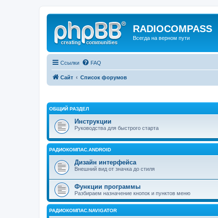
RADIOCOMPASS
Всегда на верном пути
Ссылки
FAQ
Сайт
Список форумов
ОБЩИЙ РАЗДЕЛ
Инструкции
Руководства для быстрого старта
РАДИОКОМПАС.ANDROID
Дизайн интерфейса
Внешний вид от значка до стиля
Функции программы
Разбираем назначение кнопок и пунктов меню
РАДИОКОМПАС.NAVIGATOR