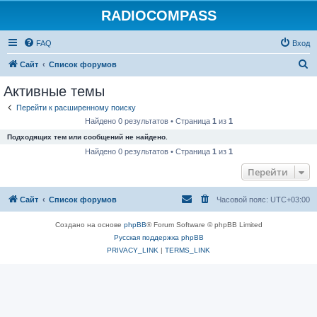
RADIOCOMPASS
FAQ
Вход
П
Сайт
Список форумов
о
Активные темы
и
Перейти к расширенному поиску
с
Найдено 0 результатов • Страница
1
из
1
к
Подходящих тем или сообщений не найдено.
Найдено 0 результатов • Страница
1
из
1
Перейти
Сайт
Список форумов
Часовой пояс:
UTC+03:00
Создано на основе
phpBB
® Forum Software © phpBB Limited
Русская поддержка phpBB
PRIVACY_LINK
|
TERMS_LINK