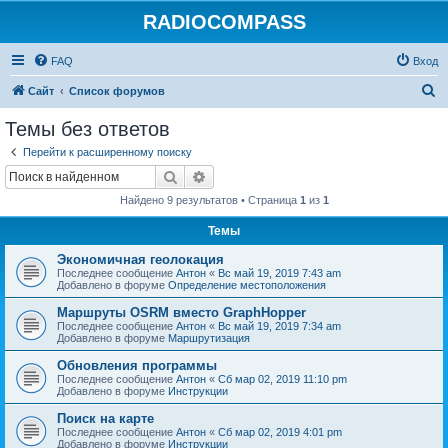
RADIOCOMPASS
FAQ
Вход
П
Сайт
Список форумов
о
Темы без ответов
и
Перейти к расширенному поиску
с
Поиск
Расширенный поиск
к
Найдено 9 результатов • Страница
1
из
1
Темы
Экономичная геолокация
Последнее сообщение
Антон
«
Вс май 19, 2019 7:43 am
Добавлено в форуме
Определение местоположения
Маршруты OSRM вместо GraphHopper
Последнее сообщение
Антон
«
Вс май 19, 2019 7:34 am
Добавлено в форуме
Маршрутизация
Обновления программы
Последнее сообщение
Антон
«
Сб мар 02, 2019 11:10 pm
Добавлено в форуме
Инструкции
Поиск на карте
Последнее сообщение
Антон
«
Сб мар 02, 2019 4:01 pm
Добавлено в форуме
Инструкции