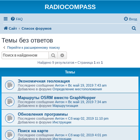
RADIOCOMPASS
FAQ
Вход
П
Сайт
Список форумов
о
Темы без ответов
и
Перейти к расширенному поиску
с
Поиск
Расширенный поиск
к
Найдено 9 результатов • Страница
1
из
1
Темы
Экономичная геолокация
Последнее сообщение
Антон
«
Вс май 19, 2019 7:43 am
Добавлено в форуме
Определение местоположения
Маршруты OSRM вместо GraphHopper
Последнее сообщение
Антон
«
Вс май 19, 2019 7:34 am
Добавлено в форуме
Маршрутизация
Обновления программы
Последнее сообщение
Антон
«
Сб мар 02, 2019 11:10 pm
Добавлено в форуме
Инструкции
Поиск на карте
Последнее сообщение
Антон
«
Сб мар 02, 2019 4:01 pm
Добавлено в форуме
Инструкции