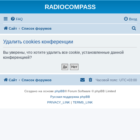
RADIOCOMPASS
FAQ
Вход
П
Сайт
Список форумов
о
Удалить cookies конференции
и
с
Вы уверены, что хотите удалить все cookie, установленные данной
конференцией?
к
Сайт
Список форумов
Часовой пояс:
UTC+03:00
Создано на основе
phpBB
® Forum Software © phpBB Limited
Русская поддержка phpBB
PRIVACY_LINK
|
TERMS_LINK