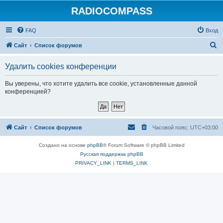
RADIOCOMPASS
FAQ
Вход
П
Сайт
Список форумов
о
Удалить cookies конференции
и
с
Вы уверены, что хотите удалить все cookie, установленные данной
конференцией?
к
Сайт
Список форумов
Часовой пояс:
UTC+03:00
Создано на основе
phpBB
® Forum Software © phpBB Limited
Русская поддержка phpBB
PRIVACY_LINK
|
TERMS_LINK