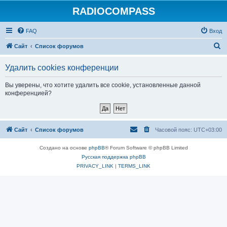
RADIOCOMPASS
FAQ
Вход
П
Сайт
Список форумов
о
Удалить cookies конференции
и
с
Вы уверены, что хотите удалить все cookie, установленные данной
конференцией?
к
Сайт
Список форумов
Часовой пояс:
UTC+03:00
Создано на основе
phpBB
® Forum Software © phpBB Limited
Русская поддержка phpBB
PRIVACY_LINK
|
TERMS_LINK