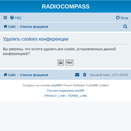
RADIOCOMPASS
FAQ
Вход
П
Сайт
Список форумов
о
Удалить cookies конференции
и
с
Вы уверены, что хотите удалить все cookie, установленные данной
конференцией?
к
Сайт
Список форумов
Часовой пояс:
UTC+03:00
Создано на основе
phpBB
® Forum Software © phpBB Limited
Русская поддержка phpBB
PRIVACY_LINK
|
TERMS_LINK