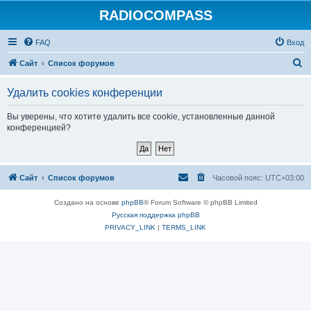
RADIOCOMPASS
FAQ
Вход
П
Сайт
Список форумов
о
Удалить cookies конференции
и
с
Вы уверены, что хотите удалить все cookie, установленные данной
конференцией?
к
Сайт
Список форумов
Часовой пояс:
UTC+03:00
Создано на основе
phpBB
® Forum Software © phpBB Limited
Русская поддержка phpBB
PRIVACY_LINK
|
TERMS_LINK