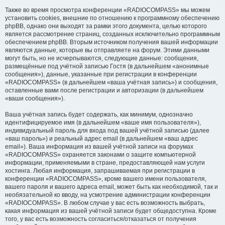
Также во время просмотра конференции «RADIOCOMPASS» мы можем
установить cookies, внешние по отношению к программному обеспечению
phpBB, однако они выходят за рамки этого документа, целью которого
является рассмотрение страниц, созданных исключительно программным
обеспечением phpBB. Вторым источником получения вашей информации
являются данные, которые вы отправляете на форум. Этими данными
могут быть, но не исчерпываются, следующие данные: сообщения,
размещённые под учётной записью Гостя (в дальнейшем «анонимные
сообщения»), данные, указанные при регистрации в конференции
«RADIOCOMPASS» (в дальнейшем «ваша учётная запись») и сообщения,
оставленные вами после регистрации и авторизации (в дальнейшем
«ваши сообщения»).
Ваша учётная запись будет содержать, как минимум, однозначно
идентифицируемое имя (в дальнейшем «ваше имя пользователя»),
индивидуальный пароль для входа под вашей учётной записью (далее
«ваш пароль») и реальный адрес email (в дальнейшем «ваш адрес
email»). Ваша информация из вашей учётной записи на форумах
«RADIOCOMPASS» охраняется законами о защите компьютерной
информации, применяемыми в стране, предоставляющей нам услуги
хостинга. Любая информация, запрашиваемая при регистрации в
конференции «RADIOCOMPASS», кроме вашего имени пользователя,
вашего пароля и вашего адреса email, может быть как необходимой, так и
необязательной ко вводу, на усмотрение администрации конференции
«RADIOCOMPASS». В любом случае у вас есть возможность выбрать,
какая информация из вашей учётной записи будет общедоступна. Кроме
того, у вас есть возможность согласиться/отказаться от получения