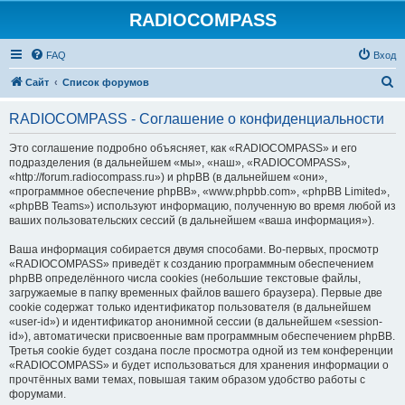
RADIOCOMPASS
FAQ
Вход
П
Сайт
Список форумов
о
RADIOCOMPASS - Соглашение о конфиденциальности
и
с
Это соглашение подробно объясняет, как «RADIOCOMPASS» и его
подразделения (в дальнейшем «мы», «наш», «RADIOCOMPASS»,
к
«http://forum.radiocompass.ru») и phpBB (в дальнейшем «они»,
«программное обеспечение phpBB», «www.phpbb.com», «phpBB Limited»,
«phpBB Teams») используют информацию, полученную во время любой из
ваших пользовательских сессий (в дальнейшем «ваша информация»).
Ваша информация собирается двумя способами. Во-первых, просмотр
«RADIOCOMPASS» приведёт к созданию программным обеспечением
phpBB определённого числа cookies (небольшие текстовые файлы,
загружаемые в папку временных файлов вашего браузера). Первые две
cookie содержат только идентификатор пользователя (в дальнейшем
«user-id») и идентификатор анонимной сессии (в дальнейшем «session-
id»), автоматически присвоенные вам программным обеспечением phpBB.
Третья cookie будет создана после просмотра одной из тем конференции
«RADIOCOMPASS» и будет использоваться для хранения информации о
прочтённых вами темах, повышая таким образом удобство работы с
форумами.