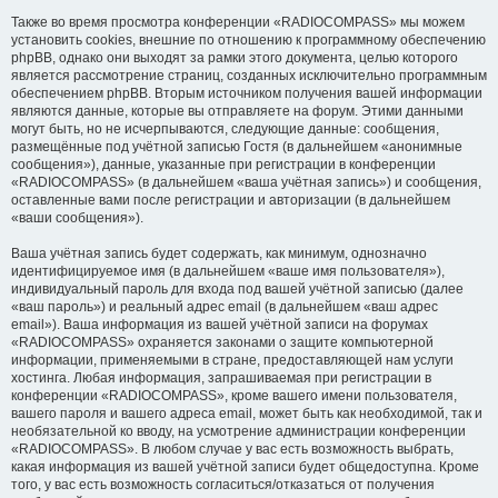
Также во время просмотра конференции «RADIOCOMPASS» мы можем
установить cookies, внешние по отношению к программному обеспечению
phpBB, однако они выходят за рамки этого документа, целью которого
является рассмотрение страниц, созданных исключительно программным
обеспечением phpBB. Вторым источником получения вашей информации
являются данные, которые вы отправляете на форум. Этими данными
могут быть, но не исчерпываются, следующие данные: сообщения,
размещённые под учётной записью Гостя (в дальнейшем «анонимные
сообщения»), данные, указанные при регистрации в конференции
«RADIOCOMPASS» (в дальнейшем «ваша учётная запись») и сообщения,
оставленные вами после регистрации и авторизации (в дальнейшем
«ваши сообщения»).
Ваша учётная запись будет содержать, как минимум, однозначно
идентифицируемое имя (в дальнейшем «ваше имя пользователя»),
индивидуальный пароль для входа под вашей учётной записью (далее
«ваш пароль») и реальный адрес email (в дальнейшем «ваш адрес
email»). Ваша информация из вашей учётной записи на форумах
«RADIOCOMPASS» охраняется законами о защите компьютерной
информации, применяемыми в стране, предоставляющей нам услуги
хостинга. Любая информация, запрашиваемая при регистрации в
конференции «RADIOCOMPASS», кроме вашего имени пользователя,
вашего пароля и вашего адреса email, может быть как необходимой, так и
необязательной ко вводу, на усмотрение администрации конференции
«RADIOCOMPASS». В любом случае у вас есть возможность выбрать,
какая информация из вашей учётной записи будет общедоступна. Кроме
того, у вас есть возможность согласиться/отказаться от получения