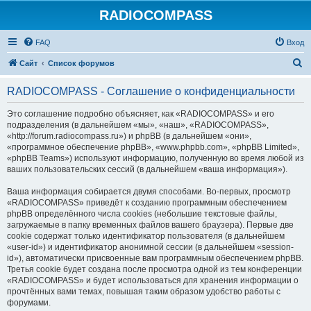
RADIOCOMPASS
FAQ
Вход
П
Сайт
Список форумов
о
RADIOCOMPASS - Соглашение о конфиденциальности
и
с
Это соглашение подробно объясняет, как «RADIOCOMPASS» и его
подразделения (в дальнейшем «мы», «наш», «RADIOCOMPASS»,
к
«http://forum.radiocompass.ru») и phpBB (в дальнейшем «они»,
«программное обеспечение phpBB», «www.phpbb.com», «phpBB Limited»,
«phpBB Teams») используют информацию, полученную во время любой из
ваших пользовательских сессий (в дальнейшем «ваша информация»).
Ваша информация собирается двумя способами. Во-первых, просмотр
«RADIOCOMPASS» приведёт к созданию программным обеспечением
phpBB определённого числа cookies (небольшие текстовые файлы,
загружаемые в папку временных файлов вашего браузера). Первые две
cookie содержат только идентификатор пользователя (в дальнейшем
«user-id») и идентификатор анонимной сессии (в дальнейшем «session-
id»), автоматически присвоенные вам программным обеспечением phpBB.
Третья cookie будет создана после просмотра одной из тем конференции
«RADIOCOMPASS» и будет использоваться для хранения информации о
прочтённых вами темах, повышая таким образом удобство работы с
форумами.