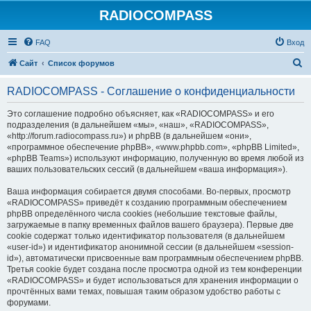
RADIOCOMPASS
FAQ
Вход
П
Сайт
Список форумов
о
RADIOCOMPASS - Соглашение о конфиденциальности
и
с
Это соглашение подробно объясняет, как «RADIOCOMPASS» и его
подразделения (в дальнейшем «мы», «наш», «RADIOCOMPASS»,
к
«http://forum.radiocompass.ru») и phpBB (в дальнейшем «они»,
«программное обеспечение phpBB», «www.phpbb.com», «phpBB Limited»,
«phpBB Teams») используют информацию, полученную во время любой из
ваших пользовательских сессий (в дальнейшем «ваша информация»).
Ваша информация собирается двумя способами. Во-первых, просмотр
«RADIOCOMPASS» приведёт к созданию программным обеспечением
phpBB определённого числа cookies (небольшие текстовые файлы,
загружаемые в папку временных файлов вашего браузера). Первые две
cookie содержат только идентификатор пользователя (в дальнейшем
«user-id») и идентификатор анонимной сессии (в дальнейшем «session-
id»), автоматически присвоенные вам программным обеспечением phpBB.
Третья cookie будет создана после просмотра одной из тем конференции
«RADIOCOMPASS» и будет использоваться для хранения информации о
прочтённых вами темах, повышая таким образом удобство работы с
форумами.