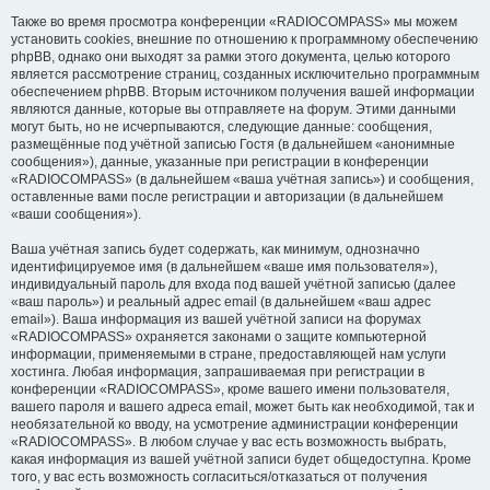
Также во время просмотра конференции «RADIOCOMPASS» мы можем
установить cookies, внешние по отношению к программному обеспечению
phpBB, однако они выходят за рамки этого документа, целью которого
является рассмотрение страниц, созданных исключительно программным
обеспечением phpBB. Вторым источником получения вашей информации
являются данные, которые вы отправляете на форум. Этими данными
могут быть, но не исчерпываются, следующие данные: сообщения,
размещённые под учётной записью Гостя (в дальнейшем «анонимные
сообщения»), данные, указанные при регистрации в конференции
«RADIOCOMPASS» (в дальнейшем «ваша учётная запись») и сообщения,
оставленные вами после регистрации и авторизации (в дальнейшем
«ваши сообщения»).
Ваша учётная запись будет содержать, как минимум, однозначно
идентифицируемое имя (в дальнейшем «ваше имя пользователя»),
индивидуальный пароль для входа под вашей учётной записью (далее
«ваш пароль») и реальный адрес email (в дальнейшем «ваш адрес
email»). Ваша информация из вашей учётной записи на форумах
«RADIOCOMPASS» охраняется законами о защите компьютерной
информации, применяемыми в стране, предоставляющей нам услуги
хостинга. Любая информация, запрашиваемая при регистрации в
конференции «RADIOCOMPASS», кроме вашего имени пользователя,
вашего пароля и вашего адреса email, может быть как необходимой, так и
необязательной ко вводу, на усмотрение администрации конференции
«RADIOCOMPASS». В любом случае у вас есть возможность выбрать,
какая информация из вашей учётной записи будет общедоступна. Кроме
того, у вас есть возможность согласиться/отказаться от получения