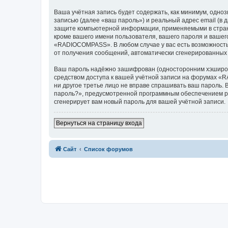
Ваша учётная запись будет содержать, как минимум, одн
записью (далее «ваш пароль») и реальный адрес email (
защите компьютерной информации, применяемыми в стран
кроме вашего имени пользователя, вашего пароля и вашего
«RADIOCOMPASS». В любом случае у вас есть возможность 
от получения сообщений, автоматически сгенерированны
Ваш пароль надёжно зашифрован (односторонним хэширован
средством доступа к вашей учётной записи на форумах «R
ни другое третье лицо не вправе спрашивать ваш пароль. 
пароль?», предусмотренной программным обеспечением ph
сгенерирует вам новый пароль для вашей учётной записи.
Вернуться на страницу входа
Сайт
Список форумов