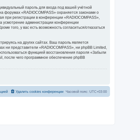
дивидуальный пароль для входа под вашей учётной
си на форумах «RADIOCOMPASS» охраняется законами о
мая при регистрации в конференции «RADIOCOMPASS»,
, на усмотрение администрации конференции
оме того, у вас есть возможность согласиться/отказаться
рируясь на других сайтах. Ваш пароль является
твах ни представители «RADIOCOMPASS», ни phpBB Limited,
 воспользоваться функцией восстановления пароля «Забыли
l, после чего программное обеспечение phpBB
ацией
Удалить cookies конференции
Часовой пояс:
UTC+03:00