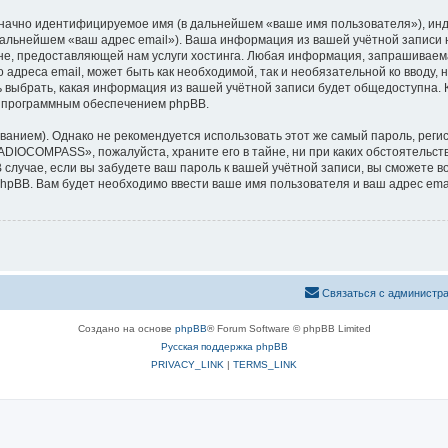
означно идентифицируемое имя (в дальнейшем «ваше имя пользователя»), ин
в дальнейшем «ваш адрес email»). Ваша информация из вашей учётной запи
е, предоставляющей нам услуги хостинга. Любая информация, запрашивае
 адреса email, может быть как необходимой, так и необязательной ко вводу
выбрать, какая информация из вашей учётной записи будет общедоступна. Кр
х программным обеспечением phpBB.
ием). Однако не рекомендуется использовать этот же самый пароль, регист
ADIOCOMPASS», пожалуйста, храните его в тайне, ни при каких обстоятельс
В случае, если вы забудете ваш пароль к вашей учётной записи, вы сможете
pBB. Вам будет необходимо ввести ваше имя пользователя и ваш адрес emai
Связаться с администр
Создано на основе
phpBB
® Forum Software © phpBB Limited
Русская поддержка phpBB
PRIVACY_LINK
|
TERMS_LINK