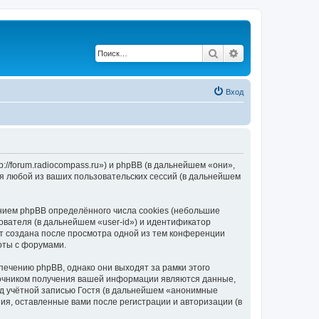
Поиск
Расширенный по
Вход
/forum.radiocompass.ru») и phpBB (в дальнейшем «они»,
я любой из ваших пользовательских сессий (в дальнейшем
ием phpBB определённого числа cookies (небольшие
ователя (в дальнейшем «user-id») и идентификатор
ет создана после просмотра одной из тем конференции
оты с форумами.
чению phpBB, однако они выходят за рамки этого
точником получения вашей информации являются данные,
д учётной записью Гостя (в дальнейшем «анонимные
я, оставленные вами после регистрации и авторизации (в