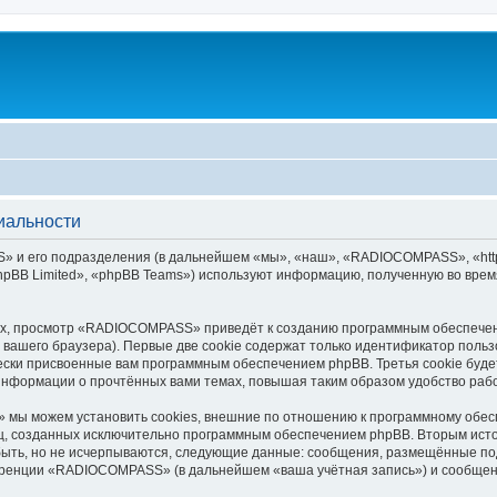
иальности
и его подразделения (в дальнейшем «мы», «наш», «RADIOCOMPASS», «http:/
pBB Limited», «phpBB Teams») используют информацию, полученную во врем
х, просмотр «RADIOCOMPASS» приведёт к созданию программным обеспечен
вашего браузера). Первые две cookie содержат только идентификатор польз
чески присвоенные вам программным обеспечением phpBB. Третья cookie буд
нформации о прочтённых вами темах, повышая таким образом удобство раб
ы можем установить cookies, внешние по отношению к программному обеспе
иц, созданных исключительно программным обеспечением phpBB. Вторым ис
быть, но не исчерпываются, следующие данные: сообщения, размещённые по
еренции «RADIOCOMPASS» (в дальнейшем «ваша учётная запись») и сообщени