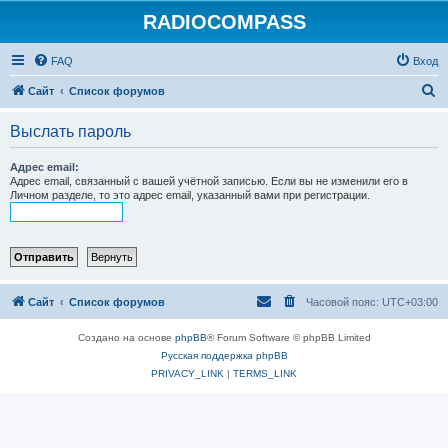
RADIOCOMPASS
FAQ
Вход
П
Сайт
Список форумов
о
Выслать пароль
и
с
Адрес email:
Адрес email, связанный с вашей учётной записью. Если вы не изменили его в
к
Личном разделе, то это адрес email, указанный вами при регистрации.
Сайт
Список форумов
Часовой пояс:
UTC+03:00
Создано на основе
phpBB
® Forum Software © phpBB Limited
Русская поддержка phpBB
PRIVACY_LINK
|
TERMS_LINK