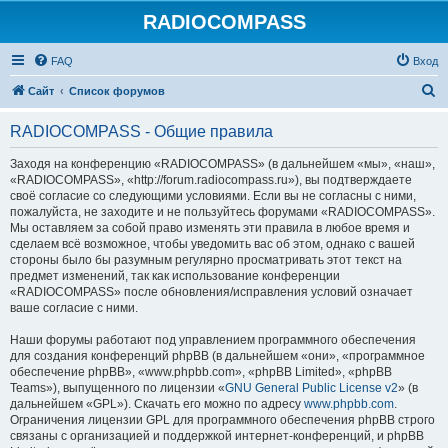
RADIOCOMPASS
FAQ
Вход
П
Сайт
Список форумов
о
RADIOCOMPASS - Общие правила
и
с
Заходя на конференцию «RADIOCOMPASS» (в дальнейшем «мы», «наш»,
«RADIOCOMPASS», «http://forum.radiocompass.ru»), вы подтверждаете
к
своё согласие со следующими условиями. Если вы не согласны с ними,
пожалуйста, не заходите и не пользуйтесь форумами «RADIOCOMPASS».
Мы оставляем за собой право изменять эти правила в любое время и
сделаем всё возможное, чтобы уведомить вас об этом, однако с вашей
стороны было бы разумным регулярно просматривать этот текст на
предмет изменений, так как использование конференции
«RADIOCOMPASS» после обновления/исправления условий означает
ваше согласие с ними.
Наши форумы работают под управлением программного обеспечения
для создания конференций phpBB (в дальнейшем «они», «программное
обеспечение phpBB», «www.phpbb.com», «phpBB Limited», «phpBB
Teams»), выпущенного по лицензии «
GNU General Public License v2
» (в
дальнейшем «GPL»). Скачать его можно по адресу
www.phpbb.com
.
Ограничения лицензии GPL для программного обеспечения phpBB строго
связаны с организацией и поддержкой интернет-конференций, и phpBB