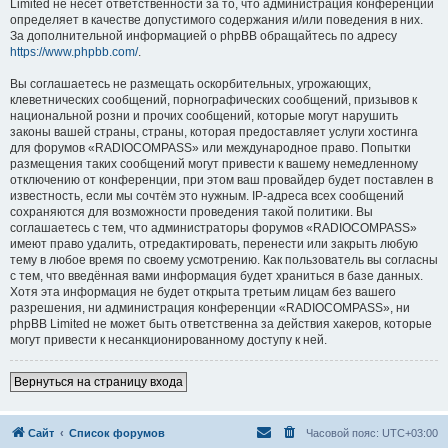
Limited не несёт ответственности за то, что администрация конференций
определяет в качестве допустимого содержания и/или поведения в них.
За дополнительной информацией о phpBB обращайтесь по адресу
https://www.phpbb.com/
.
Вы соглашаетесь не размещать оскорбительных, угрожающих,
клеветнических сообщений, порнографических сообщений, призывов к
национальной розни и прочих сообщений, которые могут нарушить
законы вашей страны, страны, которая предоставляет услуги хостинга
для форумов «RADIOCOMPASS» или международное право. Попытки
размещения таких сообщений могут привести к вашему немедленному
отключению от конференции, при этом ваш провайдер будет поставлен в
известность, если мы сочтём это нужным. IP-адреса всех сообщений
сохраняются для возможности проведения такой политики. Вы
соглашаетесь с тем, что администраторы форумов «RADIOCOMPASS»
имеют право удалить, отредактировать, перенести или закрыть любую
тему в любое время по своему усмотрению. Как пользователь вы согласны
с тем, что введённая вами информация будет храниться в базе данных.
Хотя эта информация не будет открыта третьим лицам без вашего
разрешения, ни администрация конференции «RADIOCOMPASS», ни
phpBB Limited не может быть ответственна за действия хакеров, которые
могут привести к несанкционированному доступу к ней.
Вернуться на страницу входа
Сайт
Список форумов
Часовой пояс:
UTC+03:00