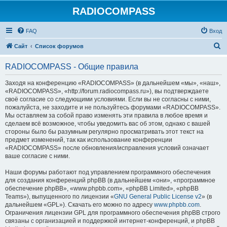
RADIOCOMPASS
FAQ
Вход
П
Сайт
Список форумов
о
RADIOCOMPASS - Общие правила
и
с
Заходя на конференцию «RADIOCOMPASS» (в дальнейшем «мы», «наш»,
«RADIOCOMPASS», «http://forum.radiocompass.ru»), вы подтверждаете
к
своё согласие со следующими условиями. Если вы не согласны с ними,
пожалуйста, не заходите и не пользуйтесь форумами «RADIOCOMPASS».
Мы оставляем за собой право изменять эти правила в любое время и
сделаем всё возможное, чтобы уведомить вас об этом, однако с вашей
стороны было бы разумным регулярно просматривать этот текст на
предмет изменений, так как использование конференции
«RADIOCOMPASS» после обновления/исправления условий означает
ваше согласие с ними.
Наши форумы работают под управлением программного обеспечения
для создания конференций phpBB (в дальнейшем «они», «программное
обеспечение phpBB», «www.phpbb.com», «phpBB Limited», «phpBB
Teams»), выпущенного по лицензии «
GNU General Public License v2
» (в
дальнейшем «GPL»). Скачать его можно по адресу
www.phpbb.com
.
Ограничения лицензии GPL для программного обеспечения phpBB строго
связаны с организацией и поддержкой интернет-конференций, и phpBB