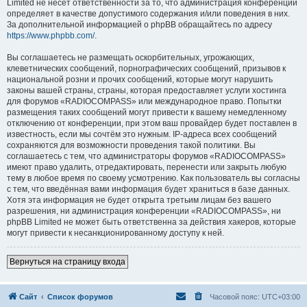
Limited не несёт ответственности за то, что администрация конференций
определяет в качестве допустимого содержания и/или поведения в них.
За дополнительной информацией о phpBB обращайтесь по адресу
https://www.phpbb.com/
.
Вы соглашаетесь не размещать оскорбительных, угрожающих,
клеветнических сообщений, порнографических сообщений, призывов к
национальной розни и прочих сообщений, которые могут нарушить
законы вашей страны, страны, которая предоставляет услуги хостинга
для форумов «RADIOCOMPASS» или международное право. Попытки
размещения таких сообщений могут привести к вашему немедленному
отключению от конференции, при этом ваш провайдер будет поставлен в
известность, если мы сочтём это нужным. IP-адреса всех сообщений
сохраняются для возможности проведения такой политики. Вы
соглашаетесь с тем, что администраторы форумов «RADIOCOMPASS»
имеют право удалить, отредактировать, перенести или закрыть любую
тему в любое время по своему усмотрению. Как пользователь вы согласны
с тем, что введённая вами информация будет храниться в базе данных.
Хотя эта информация не будет открыта третьим лицам без вашего
разрешения, ни администрация конференции «RADIOCOMPASS», ни
phpBB Limited не может быть ответственна за действия хакеров, которые
могут привести к несанкционированному доступу к ней.
Вернуться на страницу входа
Сайт
Список форумов
Часовой пояс:
UTC+03:00