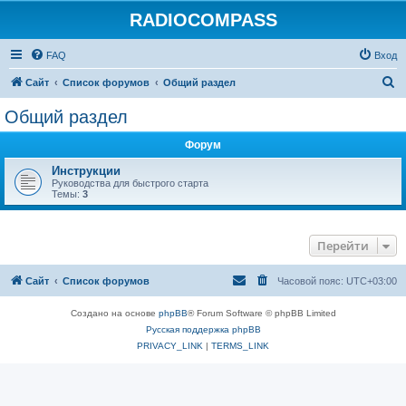
RADIOCOMPASS
FAQ
Вход
П
Сайт
Список форумов
Общий раздел
о
Общий раздел
и
Форум
с
к
Инструкции
Руководства для быстрого старта
Темы:
3
Перейти
Сайт
Список форумов
Часовой пояс:
UTC+03:00
Создано на основе
phpBB
® Forum Software © phpBB Limited
Русская поддержка phpBB
PRIVACY_LINK
|
TERMS_LINK