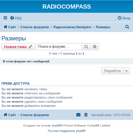
RADIOCOMPASS
FAQ
Вход
П
Сайт
Список форумов
Радиокомпас.Navigator
Размеры
о
Размеры
и
Поиск
Расширенный пои
Новая тема
с
0 тем • Страница
1
из
1
к
В этом форуме нет сообщений.
Перейти
ПРАВА ДОСТУПА
Вы
не можете
начинать темы
Вы
не можете
отвечать на сообщения
Вы
не можете
редактировать свои сообщения
Вы
не можете
удалять свои сообщения
Вы
не можете
добавлять вложения
Сайт
Список форумов
Часовой пояс:
UTC+03:00
Создано на основе
phpBB
® Forum Software © phpBB Limited
Русская поддержка phpBB