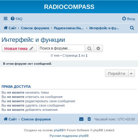
RADIOCOMPASS
FAQ
Вход
П
Сайт
Список форумов
Радиокомпас.Navigator
Интерфейс и функции
о
Интерфейс и функции
и
Поиск
Расширенный пои
Новая тема
с
0 тем • Страница
1
из
1
к
В этом форуме нет сообщений.
Перейти
ПРАВА ДОСТУПА
Вы
не можете
начинать темы
Вы
не можете
отвечать на сообщения
Вы
не можете
редактировать свои сообщения
Вы
не можете
удалять свои сообщения
Вы
не можете
добавлять вложения
Сайт
Список форумов
Часовой пояс:
UTC+03:00
Создано на основе
phpBB
® Forum Software © phpBB Limited
Русская поддержка phpBB