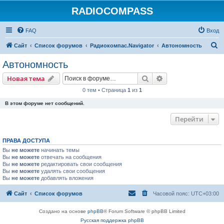
RADIOCOMPASS
FAQ
Вход
П
Сайт
Список форумов
Радиокомпас.Navigator
Автономность
о
Автономность
и
Поиск
Расширенный пои
Новая тема
с
0 тем • Страница
1
из
1
к
В этом форуме нет сообщений.
Перейти
ПРАВА ДОСТУПА
Вы
не можете
начинать темы
Вы
не можете
отвечать на сообщения
Вы
не можете
редактировать свои сообщения
Вы
не можете
удалять свои сообщения
Вы
не можете
добавлять вложения
Сайт
Список форумов
Часовой пояс:
UTC+03:00
Создано на основе
phpBB
® Forum Software © phpBB Limited
Русская поддержка phpBB