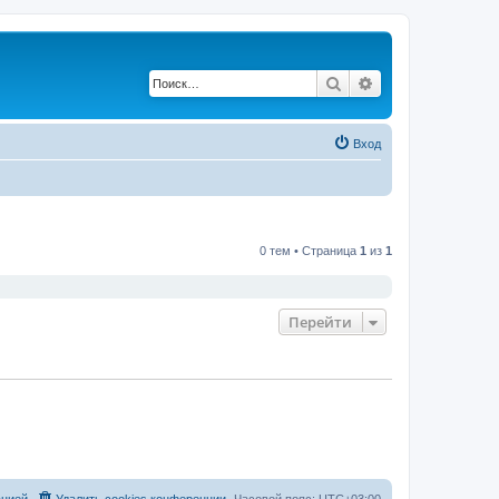
Поиск
Расширенный по
Вход
0 тем • Страница
1
из
1
Перейти