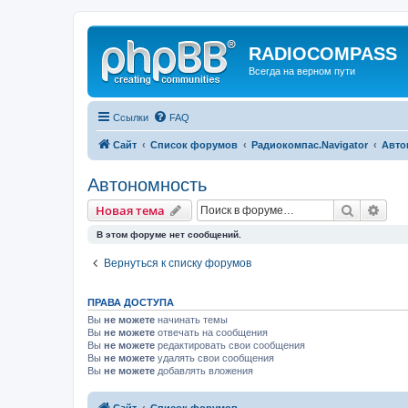
RADIOCOMPASS
Всегда на верном пути
Ссылки
FAQ
Сайт
Список форумов
Радиокомпас.Navigator
Авто
Автономность
Поиск
Рас
Новая тема
В этом форуме нет сообщений.
Вернуться к списку форумов
ПРАВА ДОСТУПА
Вы
не можете
начинать темы
Вы
не можете
отвечать на сообщения
Вы
не можете
редактировать свои сообщения
Вы
не можете
удалять свои сообщения
Вы
не можете
добавлять вложения