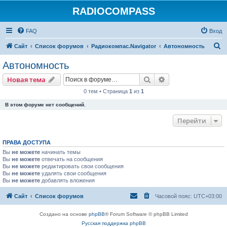
RADIOCOMPASS
FAQ
Вход
П
Сайт
Список форумов
Радиокомпас.Navigator
Автономность
о
Автономность
и
Поиск
Расширенный пои
Новая тема
с
0 тем • Страница
1
из
1
к
В этом форуме нет сообщений.
Перейти
ПРАВА ДОСТУПА
Вы
не можете
начинать темы
Вы
не можете
отвечать на сообщения
Вы
не можете
редактировать свои сообщения
Вы
не можете
удалять свои сообщения
Вы
не можете
добавлять вложения
Сайт
Список форумов
Часовой пояс:
UTC+03:00
Создано на основе
phpBB
® Forum Software © phpBB Limited
Русская поддержка phpBB