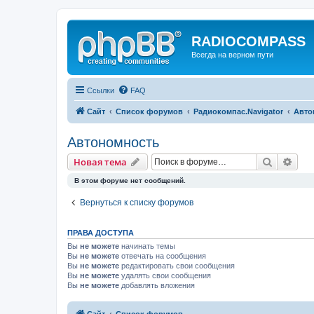
RADIOCOMPASS
Всегда на верном пути
Ссылки
FAQ
Сайт
Список форумов
Радиокомпас.Navigator
Авто
Автономность
Поиск
Рас
Новая тема
В этом форуме нет сообщений.
Вернуться к списку форумов
ПРАВА ДОСТУПА
Вы
не можете
начинать темы
Вы
не можете
отвечать на сообщения
Вы
не можете
редактировать свои сообщения
Вы
не можете
удалять свои сообщения
Вы
не можете
добавлять вложения