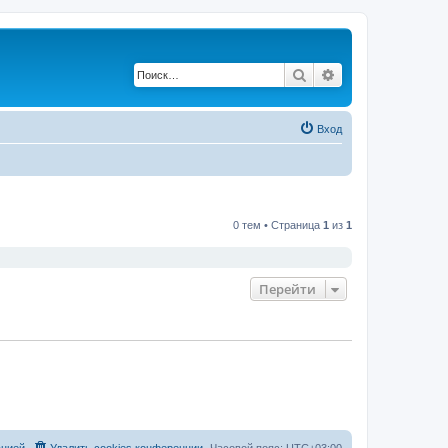
Поиск
Расширенный по
Вход
0 тем • Страница
1
из
1
Перейти