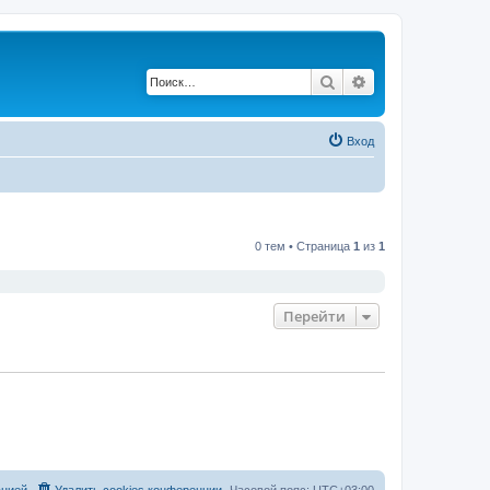
Поиск
Расширенный по
Вход
0 тем • Страница
1
из
1
Перейти