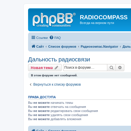
RADIOCOMPASS
Всегда на верном пути
Ссылки
FAQ
Сайт
Список форумов
Радиокомпас.Navigator
Даль
Дальность радиосвязи
Поиск
Рас
Новая тема
В этом форуме нет сообщений.
Вернуться к списку форумов
ПРАВА ДОСТУПА
Вы
не можете
начинать темы
Вы
не можете
отвечать на сообщения
Вы
не можете
редактировать свои сообщения
Вы
не можете
удалять свои сообщения
Вы
не можете
добавлять вложения