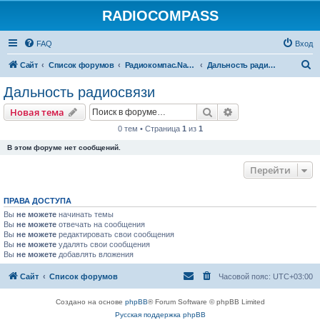
RADIOCOMPASS
FAQ
Вход
П
Сайт
Список форумов
Радиокомпас.Navigator
Дальность радиосвязи
о
Дальность радиосвязи
и
Поиск
Расширенный пои
Новая тема
с
0 тем • Страница
1
из
1
к
В этом форуме нет сообщений.
Перейти
ПРАВА ДОСТУПА
Вы
не можете
начинать темы
Вы
не можете
отвечать на сообщения
Вы
не можете
редактировать свои сообщения
Вы
не можете
удалять свои сообщения
Вы
не можете
добавлять вложения
Сайт
Список форумов
Часовой пояс:
UTC+03:00
Создано на основе
phpBB
® Forum Software © phpBB Limited
Русская поддержка phpBB