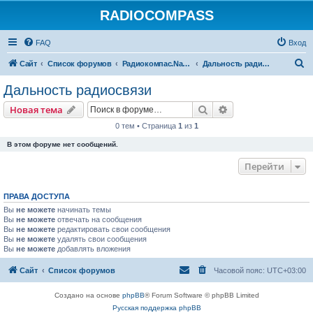
RADIOCOMPASS
FAQ
Вход
П
Сайт
Список форумов
Радиокомпас.Navigator
Дальность радиосвязи
о
Дальность радиосвязи
и
Поиск
Расширенный пои
Новая тема
с
0 тем • Страница
1
из
1
к
В этом форуме нет сообщений.
Перейти
ПРАВА ДОСТУПА
Вы
не можете
начинать темы
Вы
не можете
отвечать на сообщения
Вы
не можете
редактировать свои сообщения
Вы
не можете
удалять свои сообщения
Вы
не можете
добавлять вложения
Сайт
Список форумов
Часовой пояс:
UTC+03:00
Создано на основе
phpBB
® Forum Software © phpBB Limited
Русская поддержка phpBB