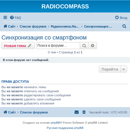
RADIOCOMPASS
FAQ
Вход
П
Сайт
Список форумов
Радиокомпас.Navigator
Синхронизация со смартфоном
о
Синхронизация со смартфоном
и
Поиск
Расширенный пои
Новая тема
с
0 тем • Страница
1
из
1
к
В этом форуме нет сообщений.
Перейти
ПРАВА ДОСТУПА
Вы
не можете
начинать темы
Вы
не можете
отвечать на сообщения
Вы
не можете
редактировать свои сообщения
Вы
не можете
удалять свои сообщения
Вы
не можете
добавлять вложения
Сайт
Список форумов
Часовой пояс:
UTC+03:00
Создано на основе
phpBB
® Forum Software © phpBB Limited
Русская поддержка phpBB