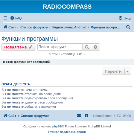
RADIOCOMPASS
FAQ
Вход
П
Сайт
Список форумов
Радиокомпас.Android
Функции программы
о
Функции программы
и
Поиск
Расширенный пои
Новая тема
с
0 тем • Страница
1
из
1
к
В этом форуме нет сообщений.
Перейти
ПРАВА ДОСТУПА
Вы
не можете
начинать темы
Вы
не можете
отвечать на сообщения
Вы
не можете
редактировать свои сообщения
Вы
не можете
удалять свои сообщения
Вы
не можете
добавлять вложения
Сайт
Список форумов
Часовой пояс:
UTC+03:00
Создано на основе
phpBB
® Forum Software © phpBB Limited
Русская поддержка phpBB