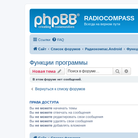
RADIOCOMPASS
Всегда на верном пути
Ссылки
FAQ
Сайт
Список форумов
Радиокомпас.Android
Функц
Функции программы
Поиск
Рас
Новая тема
В этом форуме нет сообщений.
Вернуться к списку форумов
ПРАВА ДОСТУПА
Вы
не можете
начинать темы
Вы
не можете
отвечать на сообщения
Вы
не можете
редактировать свои сообщения
Вы
не можете
удалять свои сообщения
Вы
не можете
добавлять вложения