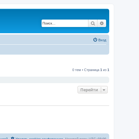
Поиск
Расширенный по
Вход
0 тем • Страница
1
из
1
Перейти