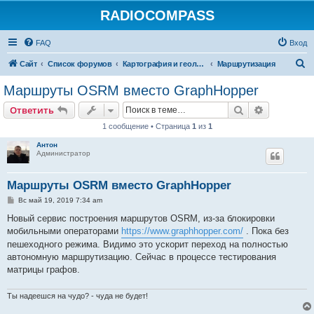
RADIOCOMPASS
FAQ
Вход
П
Сайт
Список форумов
Картография и геолокация
Маршрутизация
о
Маршруты OSRM вместо GraphHopper
и
Поиск
Расширен
Ответить
с
1 сообщение • Страница
1
из
1
к
Антон
Администратор
Маршруты OSRM вместо GraphHopper
С
Вс май 19, 2019 7:34 am
о
о
Новый сервис построения маршрутов OSRM, из-за блокировки
б
мобильными операторами
https://www.graphhopper.com/
. Пока без
щ
е
пешеходного режима. Видимо это ускорит переход на полностью
н
автономную маршрутизацию. Сейчас в процессе тестирования
и
е
матрицы графов.
Ты надеешся на чудо? - чуда не будет!