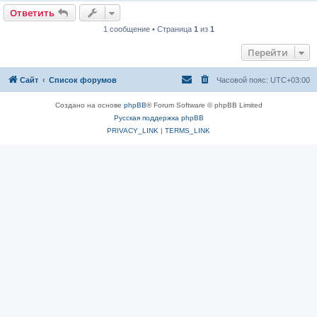
Ответить
1 сообщение • Страница
1
из
1
Перейти
Сайт
Список форумов
Часовой пояс:
UTC+03:00
Создано на основе
phpBB
® Forum Software © phpBB Limited
Русская поддержка phpBB
PRIVACY_LINK
|
TERMS_LINK