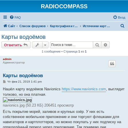
RADIOCOMPASS
FAQ
Вход
П
Сайт
Список форумов
Картография и геолокация
Источники карт и наложений
о
Карты водоёмов
и
Поиск
Расширен
Ответить
с
1 сообщение • Страница
1
из
1
к
admin
Администратор
Карты водоёмов
С
Чт фев 21, 2019 1:41 pm
о
о
Нашёл карту водоёмов Navionics
https://www.navionics.com
, выглядит
б
толково, но она платная.
щ
е
н
navionics.jpg (50.23 КБ) 206451 просмотр
и
е
Есть покрытие морей, заливов и крупных озёр. У них есть
собственное мобильное приложение и они торгуют флешками для
навигаторов и картплоттеров, но можно покупать у них подписку на
определённый период через приложение. Так понимаю они