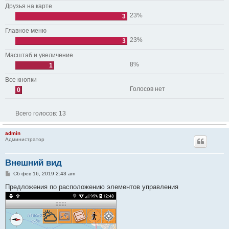
Друзья на карте
23%
3
Главное меню
23%
3
Масштаб и увеличение
8%
1
Все кнопки
Голосов нет
0
Всего голосов:
13
admin
Администратор
Внешний вид
С
Сб фев 16, 2019 2:43 am
о
о
Предложения по расположению элементов управления
б
щ
е
н
и
е