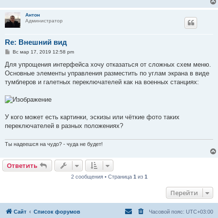
Антон
Администратор
Re: Внешний вид
С
Вс мар 17, 2019 12:58 pm
о
о
Для упрощения интерфейса хочу отказаться от сложных схем меню.
б
Основные элементы управления разместить по углам экрана в виде
щ
е
тумблеров и галетных переключателей как на военных станциях:
н
и
е
У кого может есть картинки, эскизы или чёткие фото таких
переключателей в разных положениях?
Ты надеешся на чудо? - чуда не будет!
Ответить
2 сообщения • Страница
1
из
1
Перейти
Сайт
Список форумов
Часовой пояс:
UTC+03:00