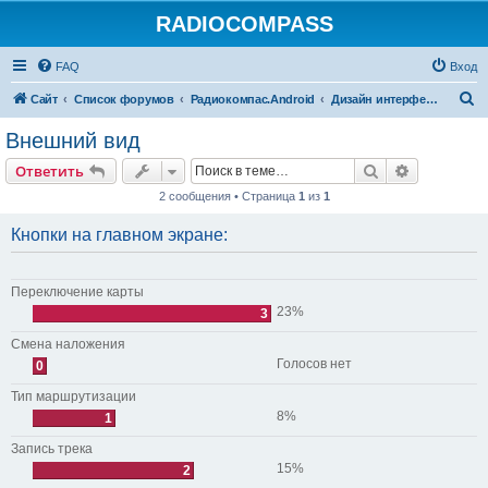
RADIOCOMPASS
FAQ
Вход
П
Сайт
Список форумов
Радиокомпас.Android
Дизайн интерфейса
о
Внешний вид
и
Поиск
Расширен
Ответить
с
2 сообщения • Страница
1
из
1
к
Кнопки на главном экране:
Переключение карты
23%
3
Смена наложения
Голосов нет
0
Тип маршрутизации
8%
1
Запись трека
15%
2