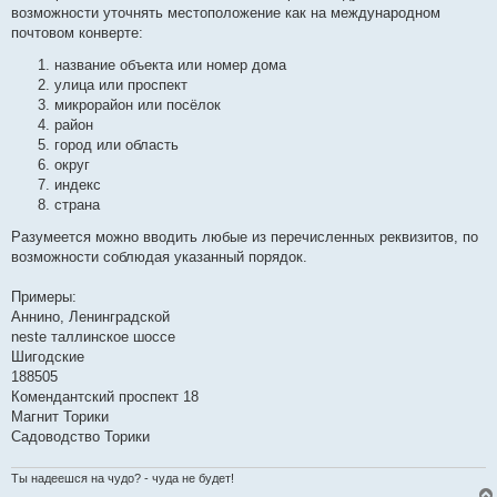
возможности уточнять местоположение как на международном
почтовом конверте:
название объекта или номер дома
улица или проспект
микрорайон или посёлок
район
город или область
округ
индекс
страна
Разумеется можно вводить любые из перечисленных реквизитов, по
возможности соблюдая указанный порядок.
Примеры:
Аннино, Ленинградской
neste таллинское шоссе
Шигодские
188505
Комендантский проспект 18
Магнит Торики
Садоводство Торики
Ты надеешся на чудо? - чуда не будет!