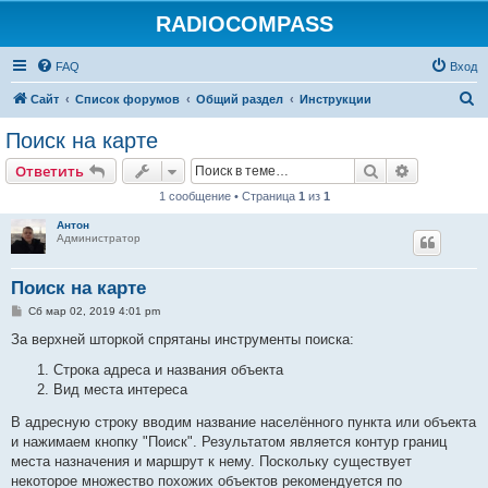
RADIOCOMPASS
FAQ
Вход
П
Сайт
Список форумов
Общий раздел
Инструкции
о
Поиск на карте
и
Поиск
Расширен
Ответить
с
1 сообщение • Страница
1
из
1
к
Антон
Администратор
Поиск на карте
С
Сб мар 02, 2019 4:01 pm
о
о
За верхней шторкой спрятаны инструменты поиска:
б
щ
Строка адреса и названия объекта
е
Вид места интереса
н
и
е
В адресную строку вводим название населённого пункта или объекта
и нажимаем кнопку "Поиск". Результатом является контур границ
места назначения и маршрут к нему. Поскольку существует
некоторое множество похожих объектов рекомендуется по